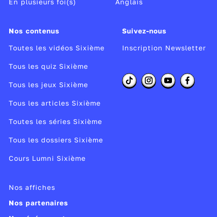
En plusieurs foi(s)
Anglais
l-elle plaça
Il-elle remplit
Je pus
Je tins
Nos contenus
Suivez-nous
Toutes les vidéos Sixième
Inscription Newsletter
l-elle coupa
Je fis
Je bus
Tous les quiz Sixième
l-elle émietta
Je mis
Je fus
Tous les jeux Sixième
Tous les articles Sixième
l-elle donna
Je sus
Toutes les séries Sixième
Tous les dossiers Sixième
l-elle envoya
Je voulus
Cours Lumni Sixième
Je levai
Nos affiches
minaison pour « je »
Nos partenaires