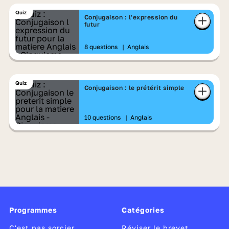
Quiz
Conjugaison : l'expression du
futur
8 questions
|
Anglais
Quiz
Conjugaison : le prétérit simple
10 questions
|
Anglais
Programmes
Catégories
C'est pas sorcier
Réviser le brevet