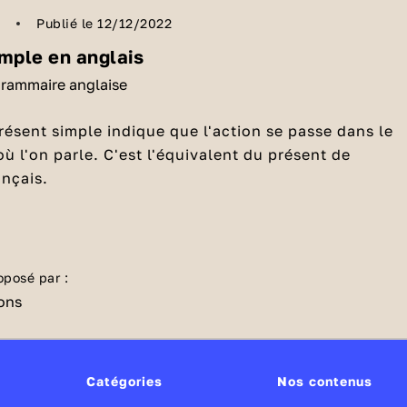
5
Publié le 12/12/2022
imple en anglais
grammaire anglaise
présent simple indique que l'action se passe dans le
l'on parle. C'est l'équivalent du présent de
rançais.
liser le présent simple en anglais ?
résent simple
pour exprimer des habitudes, des
s sentiments ou des goûts.
oposé par :
 play football
signifie je joue au football de temps e
is par semaine (cela fait partie de ma vie).
Catégories
Nos contenus