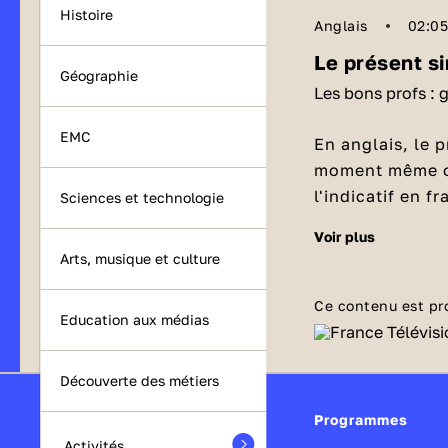
Histoire
Anglais
02:0
Le présent s
Géographie
Les bons profs : 
EMC
En anglais, le 
moment même où 
l'indicatif en f
Sciences et technologie
voir plus
Quand uti
Arts, musique et culture
On emploie le
p
généralités, de
Ce contenu est pr
Education aux médias
Par exemple :
I
temps ou une fo
Découverte des métiers
Comment former le présent simple en anglais
?
Programmes
Activités