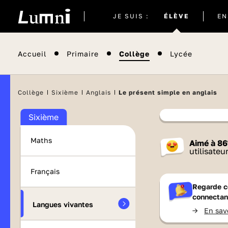
Site
JE SUIS :
ÉLÈVE
EN
actuel
Accueil
Primaire
Collège
Lycée
Il semblera
Collège
Sixième
Anglais
Le présent simple en anglais
Sixième
Contenu
Maths
Aimé à
86
France 
utilisateu
Français
Regarde c
connectan
Langues vivantes
->
En sav