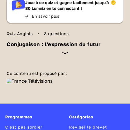
Joue à ce quiz et gagne facilement jusqu'à
80 Lumniz
en te connectant !
->
En savoir plus
Quiz Anglais
8 questions
Conjugaison : l'expression du futur
Que ce soit pour parler de décisions concrètes
ou de projets vagues, il faudra utiliser le
futur
.
Ce contenu est proposé par :
En anglais, il existe deux façons différentes de
le faire. Entre WILL et BE GOING TO, comment
faire le bon choix ? Teste tes connaissances
avec ce quiz.
Programmes
Catégories
C'est pas sorcier
Réviser le brevet