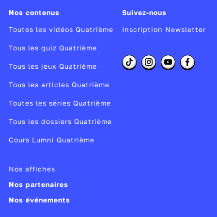
Nos contenus
Suivez-nous
-éis
Toutes les vidéos Quatrième
Inscription Newsletter
-án
Tous les quiz Quatrième
Tous les jeux Quatrième
emple avec le verbe
hablar
:
hablaré, hablarás, habla
Tous les articles Quatrième
blaremos, hablaréis, hablarán.
Attention à la
place d
Toutes les séries Quatrième
accent
!
Tous les dossiers Quatrième
Dans le cas des
verbes irréguliers
, la terminaison re
identique, c’est le
Cours Lumni Quatrième
radical
qui change.
Nos affiches
Les verbes irréguliers au futur
Nos partenaires
Hacer (faire) >
haré, harás, hará...
Nos événements
Poder (pouvoir) >
podré, podrás...