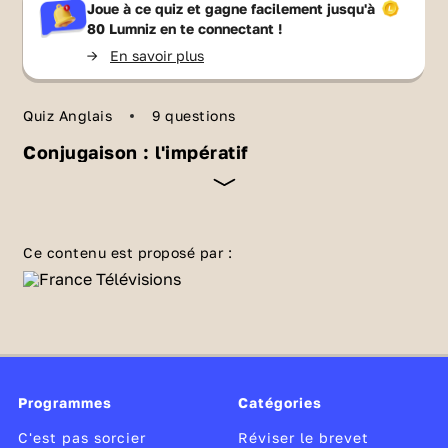
Joue à ce quiz et gagne facilement jusqu'à
80 Lumniz
en te connectant !
->
En savoir plus
Quiz Anglais
9 questions
Conjugaison : l'impératif
Savoir utiliser l'impératif est très important,
que ce soit pour suivre une
recette de cuisine
Ce contenu est proposé par :
ou bien en classe. En plus, l'impératif est très
facile à construire ! Teste tes connaissances
sur l'impératif en anglais avec ce quiz !
Programmes
Catégories
C'est pas sorcier
Réviser le brevet