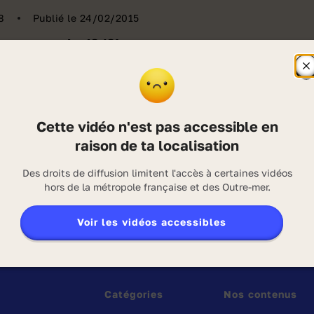
8
Publié le 24/02/2015
personnels (2/2)
F
l
f
ersonnels compléments remplacent un nom ou un
d
s
pour éviter les répétitions. Par exemple : peux-tu
Cette vidéo n'est pas accessible en
l
 ciel avec une échelle ? non, je ne peux pas y
g
raison de ta localisation
d
place le ciel.
v
anopé-CNDP
Des droits de diffusion limitent l'accès à certaines vidéos
ction :
2014
hors de la métropole française et des Outre-mer.
oposé par :
/15
Voir les vidéos accessibles
02/25
Catégories
Nos contenus