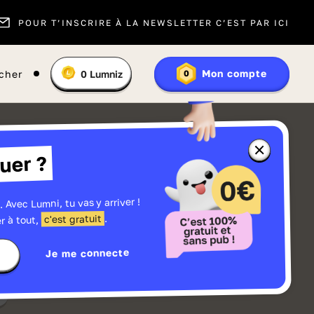
POUR T’INSCRIRE À LA NEWSLETTER C’EST PAR ICI
Vous
Mon compte
cher
0
Lumniz
0
En
avez
savoir
:
plus
sur
les
Lumniz
Fermer
uer ?
la
fenêtre
d'informatio
sur
les
. Avec Lumni, tu vas y arriver !
r
Lumniz
.
c'est gratuit
r à tout,
Je me connecte