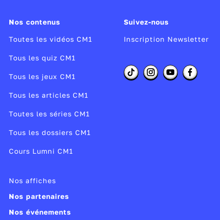
les dialogues.
Nos contenus
Suivez-nous
Accédez au
document
du cours.
Toutes les vidéos CM1
Inscription Newsletter
Tous les quiz CM1
Réalisateur :
Didier Fraisse
Producteur :
France tv studio
Tous les jeux CM1
Année de copyright :
2020
Tous les articles CM1
Année de production :
2020
Année de diffusion :
2020
Toutes les séries CM1
Tous les dossiers CM1
Publié le 09/04/20
Modifié le 17/07/24
Cours Lumni CM1
Nos affiches
Nos partenaires
Nos événements