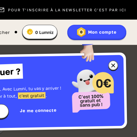
POUR T’INSCRIRE À LA NEWSLETTER C’EST PAR ICI
Vous
Mon compte
cher
0
Lumniz
0
En
avez
savoir
:
plus
sur
les
Lumniz
Fermer
uer ?
la
fenêtre
d'informatio
sur
les
. Avec Lumni, tu vas y arriver !
Lumniz
.
c'est gratuit
r à tout,
Je me connecte