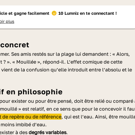
ticle et gagne facilement
10 Lumniz
en te connectant !
oir plus
 concret
 mer. Ses amis restés sur la plage lui demandent : « Alors,
 ? ». « Mouillée », répond-il. L’effet comique de cette
vient de la confusion qu’elle introduit entre l’absolu et le
atif en philosophie
 pour exister ou pour être pensé, doit être relié ou comparé 
mouillé » est relatif, en ce sens que pour le concevoir il fau
nt de repère ou de référence
, qui est l’eau. Ainsi, être mouill
u moins imbibé d’eau.
exister à des
degrés variables
.