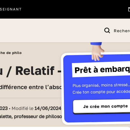
SEIGNANT
Recher
che de philo
Prêt à embarq
u / Relatif - fiche de ph
Plus organisé, moins stressé..
 différence entre l’absolu et le relatif ? La rép
Crée ton compte pour accéde
Je crée mon compte
023
• Modifié le
14/06/2024
alette, professeur de philosophie