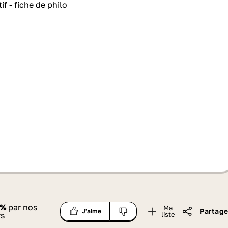
%
par nos
Ma
Partage
J'aime
rs
liste