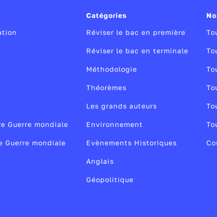
Catégories
No
ation
Réviser le bac en première
To
Réviser le bac en terminale
To
Méthodologie
To
Théorèmes
To
Les grands auteurs
To
re Guerre mondiale
Environnement
To
2e Guerre mondiale
Evènements Historiques
Co
Anglais
Géopolitique