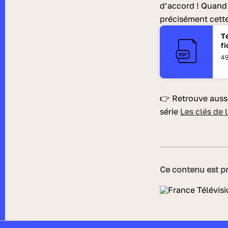
d’accord ! Quand 
précisément cette
T
f
49
👉 Retrouve aussi
série
Les clés de 
Ce contenu est pr