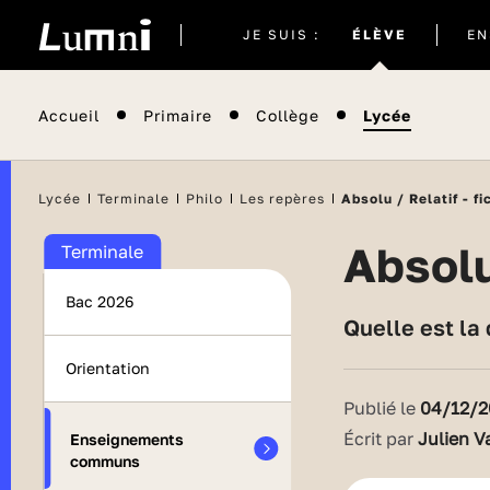
Site
JE SUIS :
ÉLÈVE
EN
actuel
Accueil
Primaire
Collège
Lycée
Lycée
Terminale
Philo
Les repères
Absolu / Relatif - fi
Absol
Terminale
Bac 2026
Quelle est la
Orientation
Publié le
04/12/2
Écrit par
Julien V
Enseignements
communs