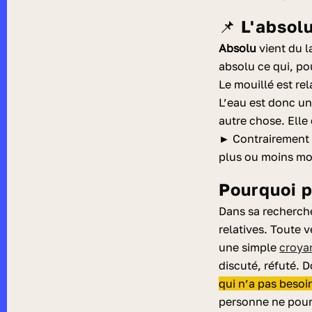
📌 L'abso
Absolu
vient du l
absolu ce qui, po
Le mouillé est rel
L’eau est donc un
autre chose. Elle
► Contrairement a
plus ou moins mou
Pourquoi 
Dans sa recherch
relatives. Toute v
une simple
croya
discuté, réfuté. D
qui n’a pas besoi
personne ne pourr