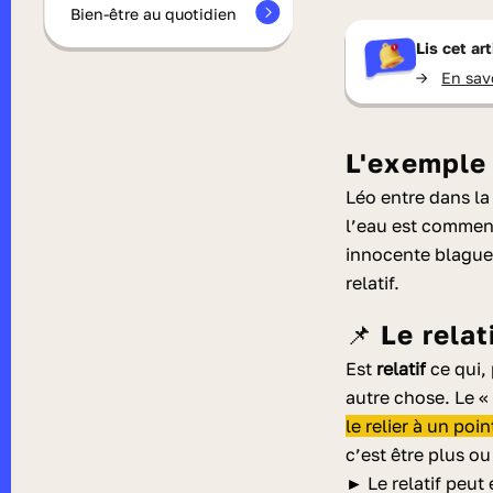
Bien-être au quotidien
Lis cet ar
->
En sav
L'exemple
Léo entre dans la
l’eau est comment
innocente blague 
relatif.
📌 Le rel
Est
relatif
ce qui,
autre chose. Le « 
le relier à un poi
c’est être plus o
► Le relatif peut 