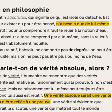
lu en philosophie
atin
absolutus
, qui signifie ce qui est isolé ou détaché. Est
ur exister ou pour être pensé,
n’a besoin que de lui-même
.
atif : pour le comprendre il faut le relier à la notion d’eau.
 absolu : elle se comprend par elle-même, sans la relier à
 est l’absolument mouillé.
u relatif, l’absolu ne comporte
pas de degrés
: on peut êtr
illé, mais on ne peut pas être plus ou moins de l’eau.
parle-t-on de vérité absolue, alors ?
e de
vérité
, l’humanité ne rencontre que des vérités
érité est relative au raisonnement qui la prouve. Sinon c’es
nce
. Mais ce raisonnement lui-même peut toujours être
onc lui aussi est relatif.
Une vérité absolue serait une vérité
n d’être reliée à une preuve
, une vérité si évidente que
ait la discuter, une vérité qui mettrait tout le monde