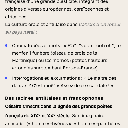
française d’une grande plasticité, intégrant des
origines diverses européennes, caraïbéennes et
africaines.
La culture orale et antillaise dans
Cahiers d’un retour
au pays natal
:
Onomatopées et mots : « Eïa”, “voum rooh oh”, le
menfenil funèbre (oiseau de proie de la
Martinique) ou les mornes (petites hauteurs
arrondies surplombant Fort-de-France)
Interrogations et exclamations : « Le maître des
danses ? C'est moi!” « Assez de ce scandale ! »
Des racines antillaises et francophones
Césaire s’inscrit dans la lignée des grands poètes
e
e
français du XIX
et XX
siècle
. Son imaginaire
animalier (« hommes-hyènes », « hommes-panthères