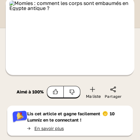
Aimé à
100
%
Ma liste
Partager
Lis cet article et gagne facilement
10
Lumniz
en te connectant !
->
En savoir plus