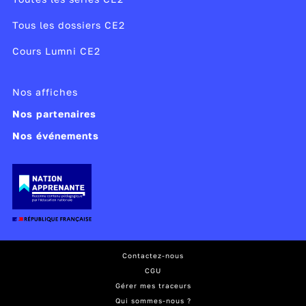
Tous les dossiers CE2
Cours Lumni CE2
Nos affiches
Nos partenaires
Nos événements
Contactez-nous
CGU
Gérer mes traceurs
Qui sommes-nous ?