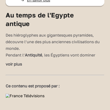
->
En savoir plus
Au temps de l'Egypte
antique
Des hiéroglyphes aux gigantesques pyramides,
découvre l’une des plus anciennes civilisations du
monde.
Pendant l’
Antiquité
, les Égyptiens vont dominer
pendant plus de 3 000 ans, de 3 150 à 30 avant J.-C.
voir plus
environ, un immense territoire traversé du nord au
sud par le fleuve du
Nil
. Ce peuple inventif et
travailleur est gouverné par un souverain : le
Ce contenu est proposé par :
pharaon
. Des centaines de pharaons se sont
succédés à la tête de l’Egypte antique. Certains sont
devenus très célèbres grâce à leur
pyramide
:
Kheops, et Khephren et Mykérinos. Trois hautes