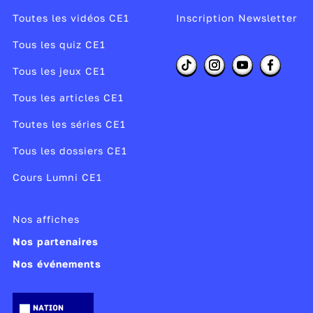
mur d’enceinte et accessibles par une allée bordée
Toutes les vidéos CE1
Inscription Newsletter
de
sphinx
qui protégeaient les lieux.
Tous les quiz CE1
Publié le 05/09/25
Tous les jeux CE1
Modifié le 05/09/25
Tous les articles CE1
Toutes les séries CE1
Tous les dossiers CE1
Cours Lumni CE1
Nos affiches
Nos partenaires
Nos événements