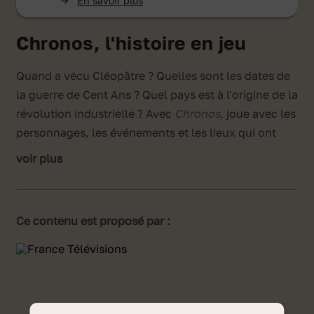
->
En savoir plus
Chronos, l'histoire en jeu
Quand a vécu Cléopâtre ? Quelles sont les dates de
la guerre de Cent Ans ? Quel pays est à l'origine de la
révolution industrielle ? Avec
Chronos
, joue avec les
personnages, les événements et les lieux qui ont
marqué l’Histoire👑.
voir plus
Antiquité, Moyen Âge, Temps modernes ou Époque
contemporaine, choisis la période que tu veux et
gagne les cartes en répondant aux questions❓. Puis
Ce contenu est proposé par :
range les cartes dans l’ordre sur la frise
chronologique➡️. Enfin place les au bon endroit sur
la carte géographique🗺️.
Editeur :
Armstrong