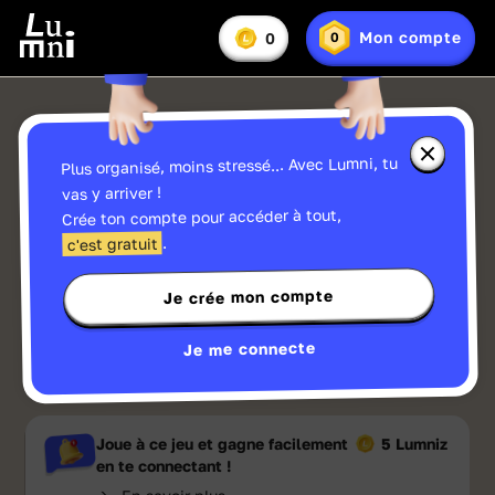
Vous
Mon compte
0
0
En
avez
Lumniz
savoir
:
plus
sur
les
Lumniz
Fermer
Plus organisé, moins stressé... Avec Lumni, tu
la
fenêtre
vas y arriver !
d'informa
Crée ton compte pour accéder à tout,
sur
les
.
c'est gratuit
Lumniz
Jouer
Je crée mon compte
Je me connecte
Aimé à
93
%
Ma liste
Partager
Joue à ce jeu et gagne facilement
5 Lumniz
en te connectant !