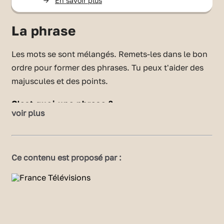
->
En savoir plus
La phrase
Les mots se sont mélangés. Remets-les dans le bon
ordre pour former des phrases. Tu peux t'aider des
majuscules et des points.
C'est quoi une phrase ?
voir plus
Une phrase est une groupe de mots qui a du
sens. Elle raconte quelques chose.
Une phrase commence toujours par une
Ce contenu est proposé par :
majuscule et ses termine par un point.
Les différents types de points
le point simple (.)