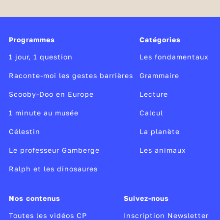
le point d'interrogation (?) : il permet de poser
des questions
le point d'exclamation (!) : il indique la surprise,
Programmes
Catégories
la colère, la joie...
1 jour, 1 question
Les fondamentaux
Publié le 30/03/26
Raconte-moi les gestes barrières
Grammaire
Modifié le 30/03/26
Scooby-Doo en Europe
Lecture
1 minute au musée
Calcul
Célestin
La planète
Le professeur Gamberge
Les animaux
Ralph et les dinosaures
Nos contenus
Suivez-nous
Toutes les vidéos CP
Inscription Newsletter