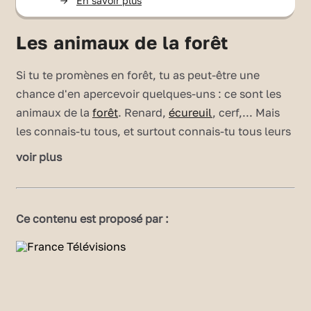
->
En savoir plus
Les animaux de la forêt
Si tu te promènes en forêt, tu as peut-être une
chance d'en apercevoir quelques-uns : ce sont les
animaux de la
forêt
. Renard,
écureuil
, cerf,... Mais
les connais-tu tous, et surtout connais-tu tous leurs
noms ? Avec ce petit jeu, tu vas pouvoir tester tes
voir plus
connaissances tout en t'amusant. À toi de jouer !
Publié le 21/01/25
Ce contenu est proposé par :
Modifié le 13/06/25