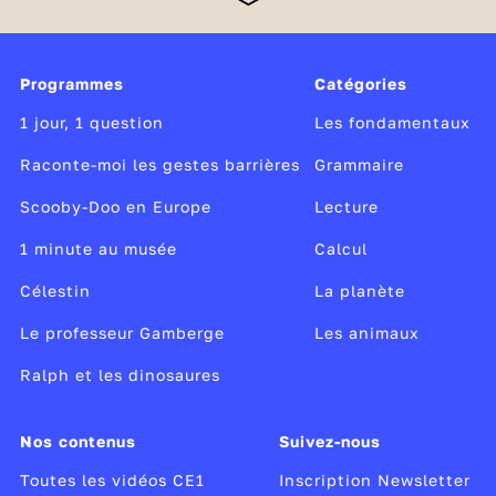
CE1 passent, en début d'année, une évaluation.
Concrètement, il s'agit de mesurer leurs
compétences dans le domaine de la langue française
Programmes
Catégories
et dans celui des mathématiques. Ce dispositif
permet à chaque professeur d'affiner la
1 jour, 1 question
Les fondamentaux
connaissance des acquis de chacun de ses élèves.
Raconte-moi les gestes barrières
Grammaire
Scooby-Doo en Europe
Lecture
1 minute au musée
Calcul
Célestin
La planète
Le professeur Gamberge
Les animaux
Ralph et les dinosaures
Nos contenus
Suivez-nous
Toutes les vidéos CE1
Inscription Newsletter