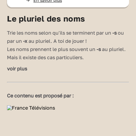
->
En savoir plus
Le pluriel des noms
Trie les noms selon qu'ils se terminent par un
-s
ou
par un
-x
au pluriel. A toi de jouer !
Les noms prennent le plus souvent un
-s
au pluriel.
Mais il existe des cas particuliers.
voir plus
Les noms en
-au,-eau
et
-eu
Les noms qui se terminent en
-au,-eau
et
-eu
au
singulier prennent un
-x
au pluriel :
Ce contenu est proposé par :
► ex :
un noyau -> des noyau
x
un bateau -> des bateau
x
un jeu -> des jeu
x
⚠️ Exceptions : des landau
s
, des sarrau
s
(des