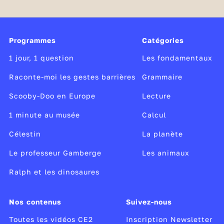
blouses de travail), des bleu
s
, des pneu
s
, des émeu
s
(des oiseaux), des lieu
s
(des poissons)
Les noms en
-al
et
-ail
Programmes
Catégories
Les noms qui se terminent en
-al
et
-ail
au singulier
1 jour, 1 question
Les fondamentaux
s'écrivent
-aux
au pluriel.
Raconte-moi les gestes barrières
Grammaire
► ex :
un journal -> des journa
ux
Scooby-Doo en Europe
Lecture
un travail -> des trava
ux
1 minute au musée
Calcul
⚠️ Exceptions : bal
s
, carnaval
s
, chacal
s
, étal
s
,
festival
s
, récital
s
, régal
s
, narval
s,
cérémonial
s
,
Célestin
La planète
détail
s
, portail
s
, chandail
s
, rail
s
, éventail
s
, poitrail
s
,
Le professeur Gamberge
Les animaux
gouvernail
s
, épouvantail
s
...
Ralph et les dinosaures
Les noms en
-ou
Les noms qui se terminent en
-ou
au singulier
Nos contenus
Suivez-nous
prennent un
-s
au pluriel :
Toutes les vidéos CE2
Inscription Newsletter