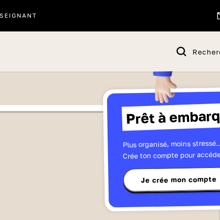
SEIGNANT
Recher
Prêt à embarq
Plus organisé, moins stressé..
Crée ton compte pour accéde
Je crée mon compte