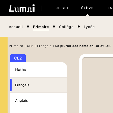
Site
JE SUIS :
ÉLÈVE
EN
actuel
Accueil
Primaire
Collège
Lycée
Primaire
CE2
Français
Le pluriel des noms en -al et -ail
CE2
Maths
Français
Anglais