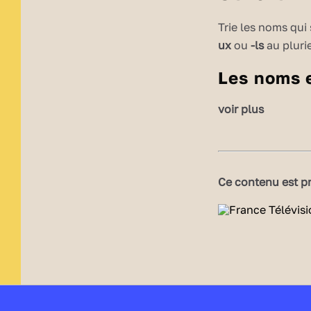
Trie les noms qui
ux
ou
-ls
au plurie
Les noms
Les noms qui se 
voir plus
► ex :
un journal -> des 
un travail -> des 
⚠️ Exceptions : ba
Ce contenu est pr
narval
s,
cérémoni
gouvernail
s
, épo
Joue avec le plur
Le pluriel des
Le pluriel des