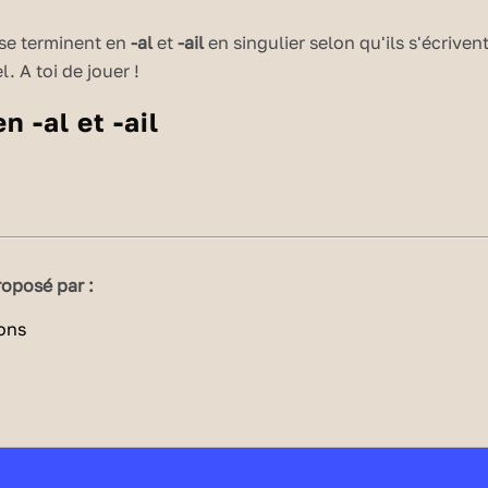
 se terminent en
-al
et
-ail
en singulier selon qu'ils s'écriven
l. A toi de jouer !
 en
-al
et
-ail
terminent en
-al
et
-ail
au singulier s'écrivent
-aux
au pluriel
journa
ux
trava
ux
l
s
, carnaval
s
, chacal
s
, étal
s
, festival
s
, récital
s
, régal
s
,
oposé par :
al
s
, détail
s
, portail
s
, chandail
s
, rail
s
, éventail
s
, poitrail
s
,
uvantail
s
...
iel des noms
 noms
 noms en -au, -eau et -eu