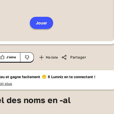
Jouer
Partager
Ma liste
J'aime
 jeu et gagne facilement
5 Lumniz
en te connectant !
oir plus
el des noms en -al