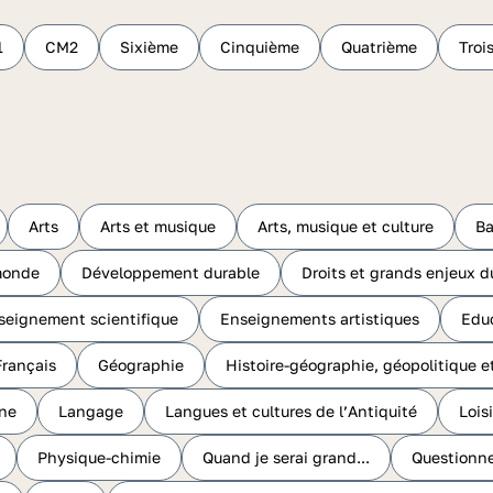
1
CM2
Sixième
Cinquième
Quatrième
Troi
Arts
Arts et musique
Arts, musique et culture
Ba
monde
Développement durable
Droits et grands enjeux
seignement scientifique
Enseignements artistiques
Educ
Français
Géographie
Histoire-géographie, géopolitique e
ine
Langage
Langues et cultures de l’Antiquité
Loisi
Physique-chimie
Quand je serai grand...
Questionne