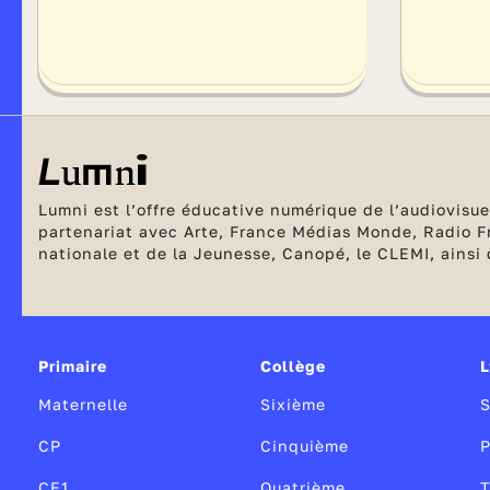
Lumni est l’offre éducative numérique de l’audiovisuel
partenariat avec Arte, France Médias Monde, Radio Fr
nationale et de la Jeunesse, Canopé, le CLEMI, ainsi q
Primaire
Collège
L
Maternelle
Sixième
CP
Cinquième
P
CE1
Quatrième
T