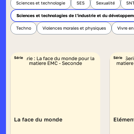
Sciences et technologie
SES
Sexualité
SN
Sciences et technologies de l’industrie et du développem
Techno
Violences morales et physiques
Vivre e
Série
Série
La face du monde
Elément