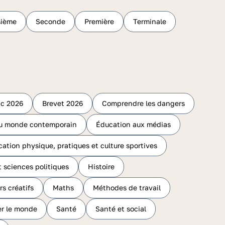
sième
Seconde
Première
Terminale
c 2026
Brevet 2026
Comprendre les dangers
 du monde contemporain
Éducation aux médias
ation physique, pratiques et culture sportives
t sciences politiques
Histoire
rs créatifs
Maths
Méthodes de travail
r le monde
Santé
Santé et social