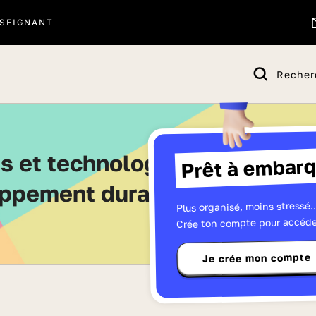
SEIGNANT
Recher
Prêt à embarq
ppement durable - Toutes les
Plus organisé, moins stressé..
Crée ton compte pour accéde
Je crée mon compte