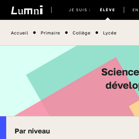
Site
JE SUIS :
ÉLÈVE
EN
actuel
Accueil
Primaire
Collège
Lycée
Sciences et technologies de l’industrie et du
dévelo
Par niveau