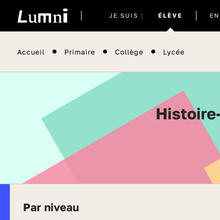
Site
JE SUIS :
ÉLÈVE
EN
actuel
Accueil
Primaire
Collège
Lycée
Histoire-géographie, géopolitique et sciences
Par niveau