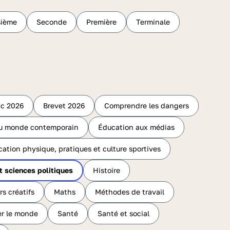
sième
Seconde
Première
Terminale
c 2026
Brevet 2026
Comprendre les dangers
 du monde contemporain
Éducation aux médias
ation physique, pratiques et culture sportives
t sciences politiques
Histoire
rs créatifs
Maths
Méthodes de travail
r le monde
Santé
Santé et social