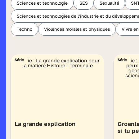
Sciences et technologie
SES
Sexualité
SN
Sciences et technologies de l’industrie et du développem
Techno
Violences morales et physiques
Vivre e
Série
Série
La grande explication
Groenl
si tu p