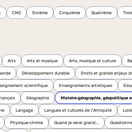
1
CM2
Sixième
Cinquième
Quatrième
Troi
Arts
Arts et musique
Arts, musique et culture
Ba
monde
Développement durable
Droits et grands enjeux
seignement scientifique
Enseignements artistiques
Educ
Français
Géographie
Histoire-géographie, géopolitique e
ine
Langage
Langues et cultures de l’Antiquité
Loisi
Physique-chimie
Quand je serai grand...
Questionne