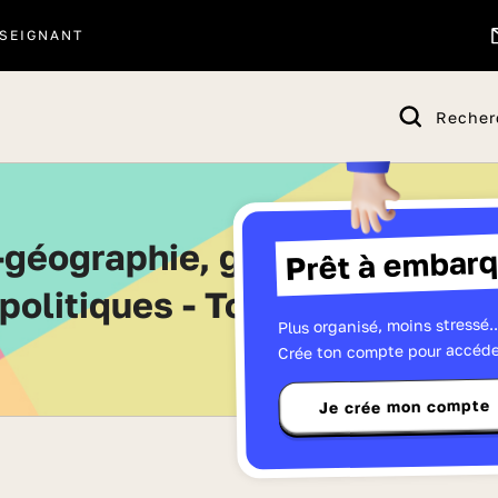
SEIGNANT
Recher
Prêt à embarq
politiques - Toutes les série
Plus organisé, moins stressé..
Crée ton compte pour accéde
Je crée mon compte