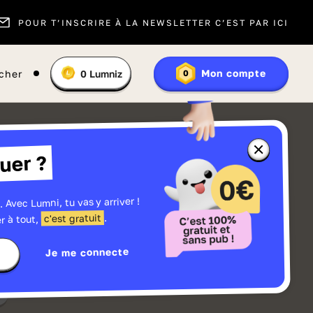
POUR T’INSCRIRE À LA NEWSLETTER C’EST PAR ICI
Vous
Mon compte
cher
0
Lumniz
0
En
avez
savoir
:
plus
sur
les
Lumniz
Fermer
uer ?
la
fenêtre
d'informatio
sur
les
. Avec Lumni, tu vas y arriver !
r
Lumniz
.
c'est gratuit
r à tout,
Je me connecte