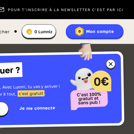
POUR T’INSCRIRE À LA NEWSLETTER C’EST PAR ICI
Vous
Mon compte
cher
0
Lumniz
0
En
avez
savoir
:
plus
sur
les
Lumniz
Fermer
uer ?
la
fenêtre
d'informatio
sur
les
. Avec Lumni, tu vas y arriver !
r
Lumniz
.
c'est gratuit
r à tout,
Je me connecte