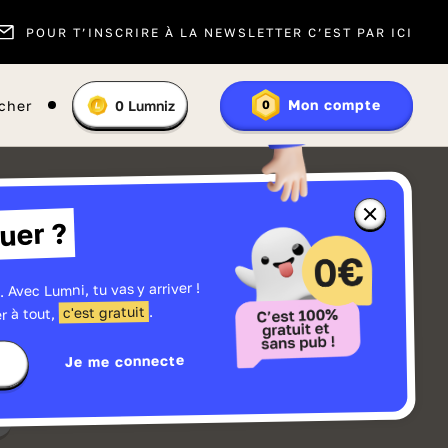
POUR T’INSCRIRE À LA NEWSLETTER C’EST PAR ICI
Vous
Mon compte
cher
0
Lumniz
0
En
avez
savoir
:
plus
sur
les
Lumniz
Fermer
uer ?
la
fenêtre
d'informatio
sur
les
. Avec Lumni, tu vas y arriver !
r
Lumniz
.
c'est gratuit
r à tout,
Je me connecte