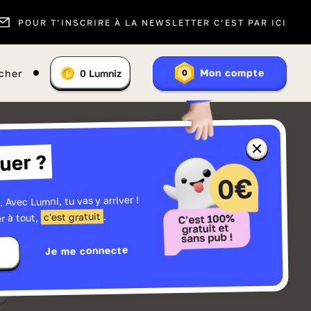
POUR T’INSCRIRE À LA NEWSLETTER C’EST PAR ICI
Vous
Mon compte
cher
0
Lumniz
0
En
avez
savoir
:
plus
sur
les
Lumniz
Fermer
uer ?
la
fenêtre
d'informatio
sur
les
. Avec Lumni, tu vas y arriver !
r
Lumniz
.
c'est gratuit
r à tout,
Je me connecte