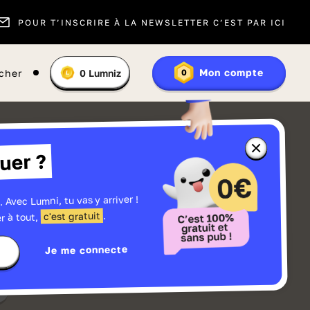
POUR T’INSCRIRE À LA NEWSLETTER C’EST PAR ICI
Vous
Mon compte
cher
0
Lumniz
0
En
avez
savoir
:
plus
sur
les
Lumniz
Fermer
uer ?
la
fenêtre
d'informatio
sur
les
. Avec Lumni, tu vas y arriver !
r
Lumniz
.
c'est gratuit
r à tout,
Je me connecte