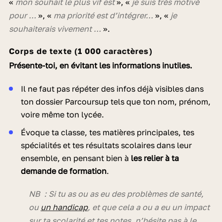
«
mon souhait le plus vif est
», «
je suis très motivé
pour …
», «
ma priorité est
d’intégrer…
», «
je
souhaiterais vivement …
».
Corps de texte (1 000 caractères)
Présente-toi, en évitant les informations inutiles.
Il ne faut pas répéter des infos déjà visibles dans
ton dossier Parcoursup tels que ton nom, prénom,
voire même ton lycée.
Évoque ta classe, tes matières principales, tes
spécialités et tes résultats scolaires dans leur
ensemble, en pensant bien à
les relier à ta
demande de formation
.
NB : Si tu as ou as eu des problèmes de santé,
ou
un handicap
, et que cela a ou a eu un impact
sur ta scolarité et tes notes, n’hésite pas à le