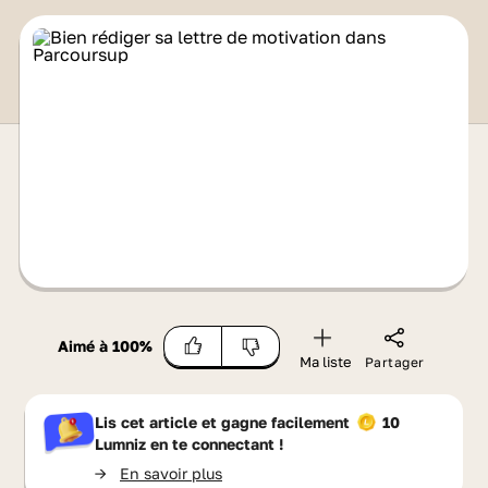
Aimé à
100
%
Ma liste
Partager
Lis cet article et gagne facilement
10
Lumniz
en te connectant !
->
En savoir plus