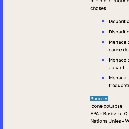
minime, a énormém
choses :
Disparit
Dispariti
Menace p
cause de
Menace p
appariti
Menace p
fréquents
Sources
icone collapse
EPA - Basics of 
Nations Unies - W