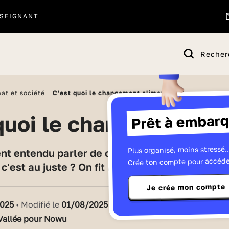
SEIGNANT
Recher
at et société
C'est quoi le changement climatique ?
Prêt à embarq
t quoi le changement cl
Plus organisé, moins stressé..
Crée ton compte pour accéde
c'est au juste ? On fit le point dans cet article.
Je crée mon compte
2025
• Modifié le
01/08/2025
Vallée pour Nowu