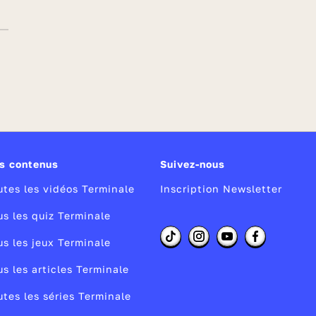
s contenus
Suivez-nous
utes les vidéos Terminale
Inscription Newsletter
us les quiz Terminale
us les jeux Terminale
us les articles Terminale
utes les séries Terminale