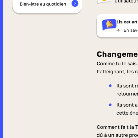
utilisateu
Bien-être au quotidien
Lis cet ar
->
En sav
Changemen
Comme tu le sais s
l’atteignant, les 
Ils sont 
retourne
Ils sont 
cette én
Comment fait la T
dû à un autre proc