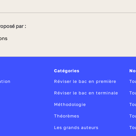
oposé par :
Catégories
No
ation
Réviser le bac en première
To
Réviser le bac en terminale
To
Méthodologie
To
Théorèmes
To
Les grands auteurs
To