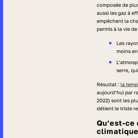
composée de plusi
aussi les gaz à ef
empêchent la chal
permis à la vie d
Les rayon
moins en 
L’atmosph
serre, qu
Résultat :
la tem
aujourd’hui par r
2022) sont les pl
détient le triste 
Qu’est-ce qui cause le changement
climatique