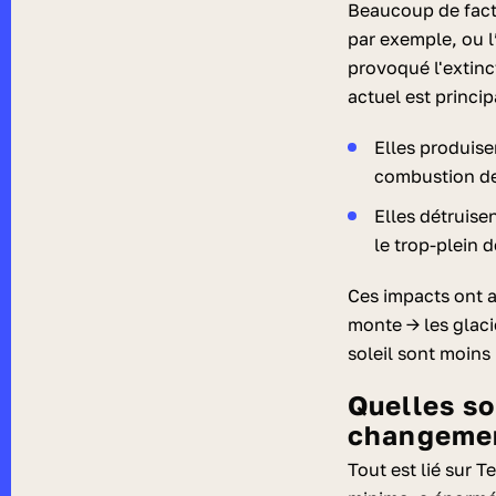
Beaucoup de facte
par exemple, ou l
provoqué l'extinc
actuel est princi
Elles produise
combustion des
Elles détruise
le trop-plein d
Ces impacts ont a
monte → les glaci
soleil sont moins
Quelles sont les conséquences du
changemen
Tout est lié sur