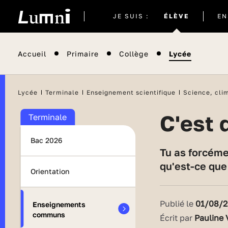
Site
JE SUIS :
ÉLÈVE
EN
actuel
Accueil
Primaire
Collège
Lycée
Lycée
Terminale
Enseignement scientifique
Science, clim
C'es
Terminale
Bac 2026
Tu as forcément entendu parler de changement climatique ou de réchauffement climatique... Mais
qu'est-ce que 
Orientation
Publié le
01/08/
Enseignements
communs
Écrit par
Pauline 