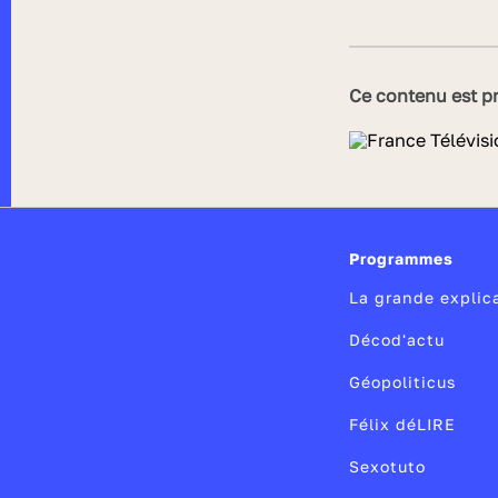
Ce contenu est pr
Programmes
La grande explic
Décod'actu
Géopoliticus
Félix déLIRE
Sexotuto