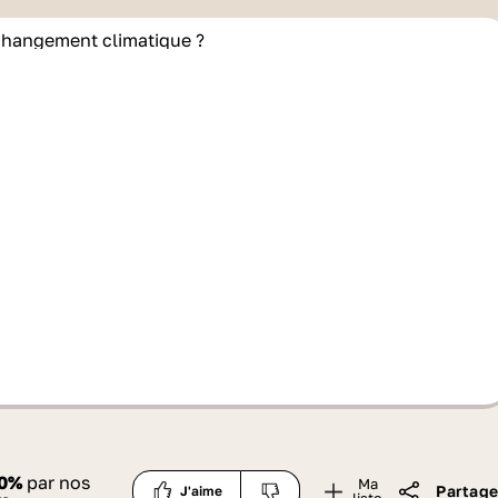
0
%
par nos
Ma
Partage
J'aime