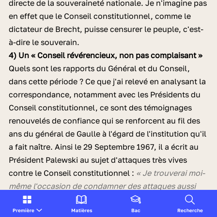
directe de la souveraineté nationale. Je n'imagine pas
en effet que le Conseil constitutionnel, comme le
dictateur de Brecht, puisse censurer le peuple, c'est-
à-dire le souverain.
4) Un « Conseil révérencieux, non pas complaisant »
Quels sont les rapports du Général et du Conseil,
dans cette période ? Ce que j'ai relevé en analysant la
correspondance, notamment avec les Présidents du
Conseil constitutionnel, ce sont des témoignages
renouvelés de confiance qui se renforcent au fil des
ans du général de Gaulle à l'égard de l'institution qu'il
a fait naître. Ainsi le 29 Septembre 1967, il a écrit au
Président Palewski au sujet d'attaques très vives
contre le Conseil constitutionnel :
« Je trouverai moi-
même l'occasion de condamner des attaques aussi
injustes et de montrer en quelle estime l'opinion
Première
Matières
Bac
Recherche
publique doit tenir le Conseil constitutionnel qui a