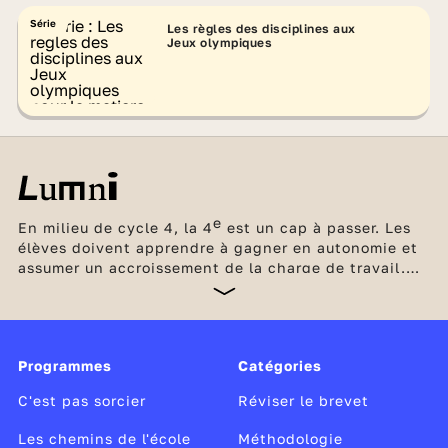
Série
Les règles des disciplines aux
Jeux olympiques
e
En milieu de cycle 4, la 4
est un cap à passer. Les
élèves doivent apprendre à gagner en autonomie et
assumer un accroissement de la charge de travail.
Les enseignements deviennent plus denses et plus
abstraits. Quatre heures par semaine sont également
dédiées aux enseignements complémentaires : EPI
(enseignements pratiques interdisciplinaires) et AP
Programmes
Catégories
(accompagnement personnalisé). Chaque élève
prépare progressivement,
C'est pas sorcier
Réviser le brevet
Les chemins de l'école
Méthodologie