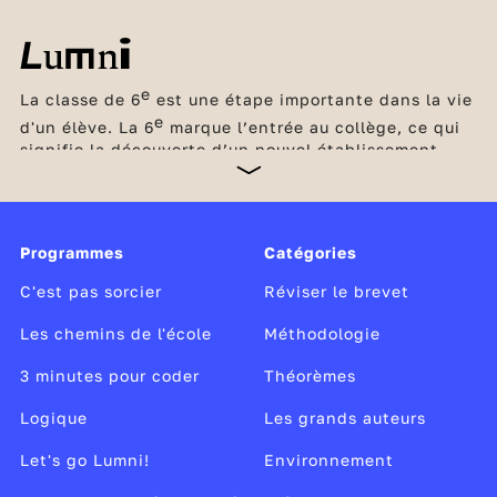
e
La classe de 6
est une étape importante dans la vie
e
d'un élève. La 6
marque l’entrée au collège, ce qui
signifie la découverte d’un nouvel établissement,
d’une nouvelle organisation avec un emploi du
temps, des professeurs différents pour chaque
discipline et de nouvelles méthodes de travail. Une
petite révolution ! Les élèves ont cependant été
Programmes
Catégories
préparés à ce changement dès le début du cycle de
consolidation, le cycle 3, c’est-à-dire en CM1, puis
C'est pas sorcier
Réviser le brevet
en CM2.
Les chemins de l'école
Méthodologie
3 minutes pour coder
Théorèmes
Logique
Les grands auteurs
Let's go Lumni!
Environnement