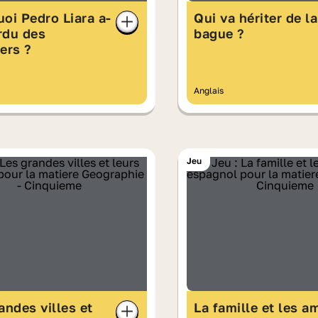
oi Pedro Liara a-
Qui va hériter de la
erdu des
bague ?
ers ?
Anglais
Jeu
andes villes et
La famille et les a