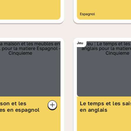
Espagnol
Jeu
son et les
Le temps et les sa
es en espagnol
en anglais