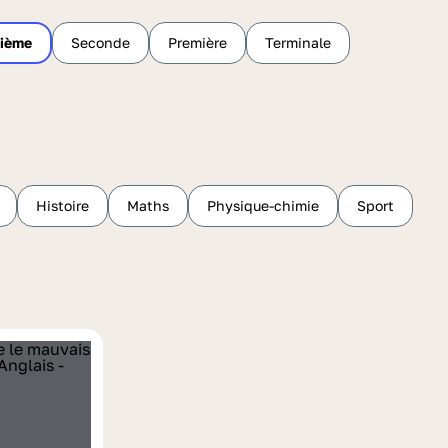
sième
Seconde
Première
Terminale
Histoire
Maths
Physique-chimie
Sport