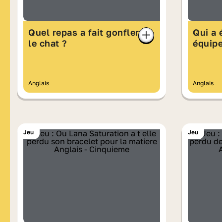
Quel repas a fait gonfler
Qui a 
le chat ?
équip
Anglais
Anglais
Jeu
Jeu