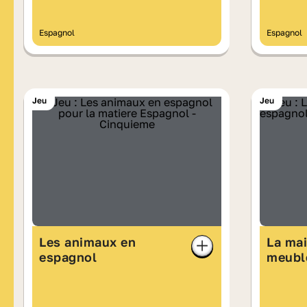
Espagnol
Espagnol
Jeu
Jeu
Les animaux en
La mai
espagnol
meubl