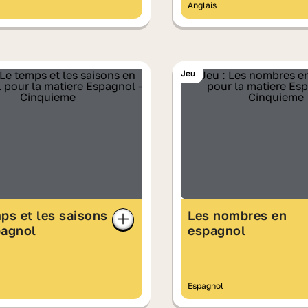
Anglais
Jeu
ps et les saisons
Les nombres en
pagnol
espagnol
Espagnol