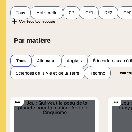
Tous
Maternelle
CP
CE1
CE2
CM1
Par matière
Tous
Allemand
Anglais
Éducation aux média
Sciences de la vie et de la Terre
Techno
Jeu
Jeu