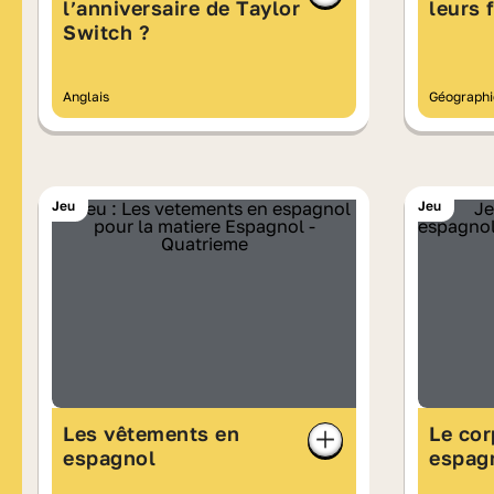
l’anniversaire de Taylor
leurs 
Switch ?
Anglais
Géographi
Jeu
Jeu
Les vêtements en
Le co
espagnol
espag