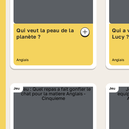
Qui veut la peau de la
Qui a 
planète ?
Lucy ?
Anglais
Anglais
Jeu
Jeu