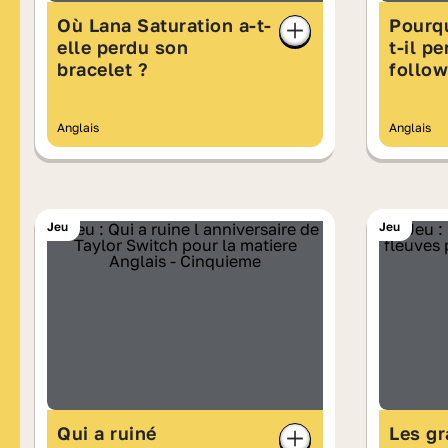
Où Lana Saturation a-t-
Pourqu
elle perdu son
t-il p
bracelet ?
follow
Anglais
Anglais
Jeu
Jeu
Qui a ruiné
Les gr