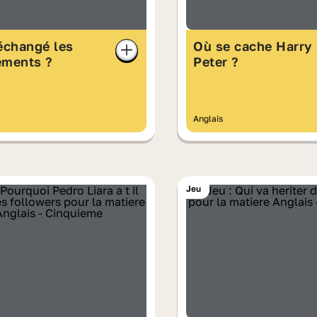
échangé les
Où se cache Harry
ements ?
Peter ?
Anglais
Jeu