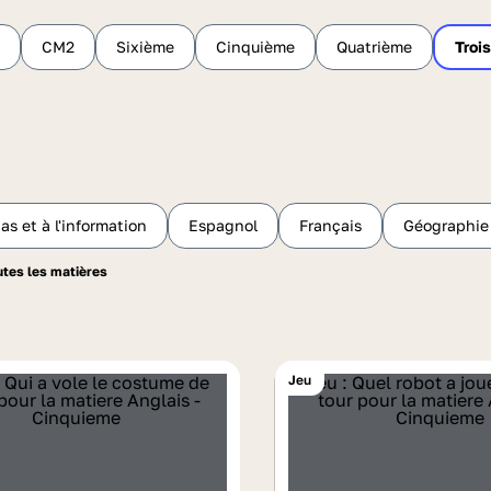
CM2
Sixième
Cinquième
Quatrième
Troi
s et à l'information
Espagnol
Français
Géographie
Jeu