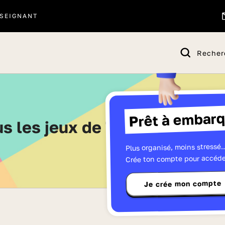
SEIGNANT
Recher
Prêt à embarq
us les jeux de Troisième - Pa
Plus organisé, moins stressé..
Crée ton compte pour accéde
Je crée mon compte