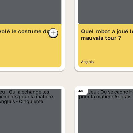
volé le costume de
Quel robot a joué l
mauvais tour ?
Anglais
Jeu