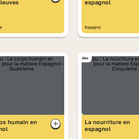
fleuves
espagnol
e
Espagnol
Jeu
rps humain en
La nourriture en
nol
espagnol