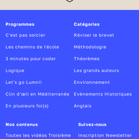
un tournant, car elle clôt le collège et prépare le
passage au lycée avec l’acquisition des méthodes et
des compétences nécessaires pour passer à la
vitesse supérieure. C’est l’occasion aussi pour les
Programmes
Catégories
élèves de découvrir concrètement le monde du
travail lors d’un stage d’observation en entreprise et
C'est pas sorcier
Réviser le brevet
de réfléchir à leurs envies de métier.
Les chemins de l'école
Méthodologie
3 minutes pour coder
Théorèmes
Logique
Les grands auteurs
Let's go Lumni!
Environnement
Clin d'œil en Méditerranée
Evènements Historiques
En plusieurs foi(s)
Anglais
Nos contenus
Suivez-nous
Toutes les vidéos Troisième
Inscription Newsletter