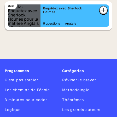
Quiz
Enquêtez avec Sherlock
Holmes !
9 questions
|
Anglais
Programmes
Catégories
C'est pas sorcier
Réviser le brevet
Les chemins de l'école
Méthodologie
3 minutes pour coder
Théorèmes
Logique
Les grands auteurs