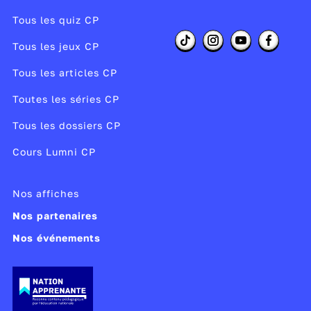
carrot
Tous les quiz CP
pumpkin
Tous les jeux CP
corn
Tous les articles CP
radish
Toutes les séries CP
apple
Tous les dossiers CP
lemon
Cours Lumni CP
pear
raspberry
Nos affiches
Nos partenaires
strawberry
Nos événements
blueberry
cherries
soda