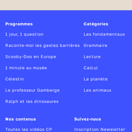
chicken
milk
cream
Programmes
Catégories
chocolat
1 jour, 1 question
Les fondamentaux
coffee
Raconte-moi les gestes barrières
Grammaire
honey
Scooby-Doo en Europe
Lecture
cake
1 minute au musée
Calcul
banana
Célestin
La planète
grapes
Le professeur Gamberge
Les animaux
orange
Ralph et les dinosaures
mushroom
zucchini
Nos contenus
Suivez-nous
tomato
Toutes les vidéos CP
Inscription Newsletter