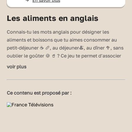
->
En savoir plus
Les aliments en anglais
Connais-tu les mots anglais pour désigner les
aliments et boissons que tu aimes consommer au
petit-déjeuner ☕ 🥖, au déjeuner🍝, au dîner 🥦, sans
oublier le goûter 🍪 🥤 ? Ce jeu te permet d'associer
une image au bon mot anglais. Joue ici et mets-toi
voir plus
en appétit 😋 !
📣 Les mots anglais de l'alimentation
à retenir
sont
les suivants :
Ce contenu est proposé par :
bread
cheese
eggs