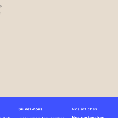
s
e
Suivez-nous
Nos affiches
Nos partenaires