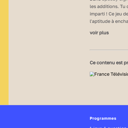
les additions. Tu
imparti ! Ce jeu d
l'aptitude à ench
Kangourou des m
voir plus
Publié le 08/09/
Modifié le 23/08
Ce contenu est pr
Programmes