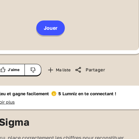
Jouer
Partager
Ma liste
J'aime
 jeu et gagne facilement
5 Lumniz
en te connectant !
oir plus
Sigma
ma
, place correctement les chiffres pour reconstituer