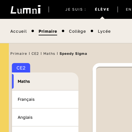
Site
JE SUIS :
ÉLÈVE
EN
actuel
Accueil
Primaire
Collège
Lycée
Primaire
CE2
Maths
Speedy Sigma
CE2
Maths
Français
Anglais