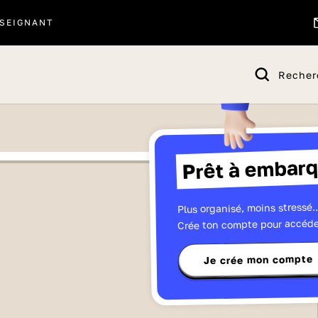
SEIGNANT
Recher
Prêt à embarq
Plus organisé, moins stressé..
Crée ton compte pour accéde
Je crée mon compte