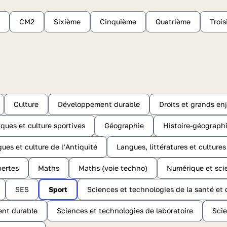
CM2
Sixième
Cinquième
Quatrième
Troi
Culture
Développement durable
Droits et grands e
ques et culture sportives
Géographie
Histoire-géographi
gues et culture de l’Antiquité
Langues, littératures et culture
ertes
Maths
Maths (voie techno)
Numérique et sci
SES
Sport
Sciences et technologies de la santé et 
ent durable
Sciences et technologies de laboratoire
Scie