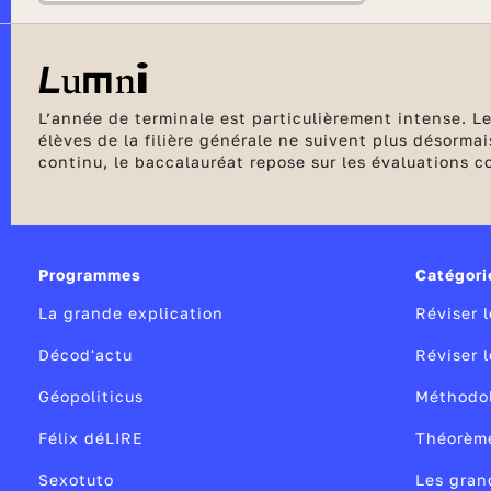
L’année de terminale est particulièrement intense. Le
élèves de la filière générale ne suivent plus désorm
continu, le baccalauréat repose sur les évaluations 
également une année importante pour les élèves en ce 
vœux sur Parcoursup
.
Programmes
Catégori
La grande explication
Réviser 
Décod'actu
Réviser 
Géopoliticus
Méthodo
Félix déLIRE
Théorèm
Sexotuto
Les gran