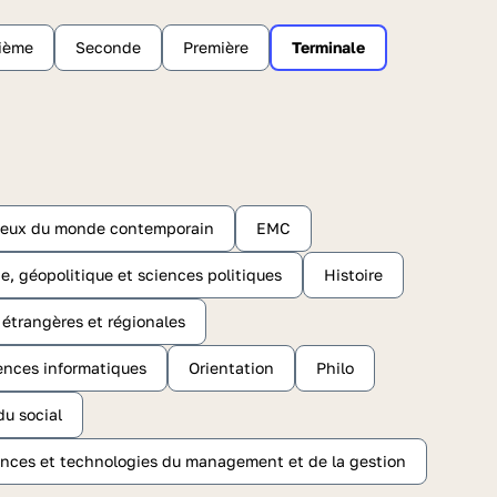
sième
Seconde
Première
Terminale
njeux du monde contemporain
EMC
e, géopolitique et sciences politiques
Histoire
s étrangères et régionales
ences informatiques
Orientation
Philo
du social
nces et technologies du management et de la gestion