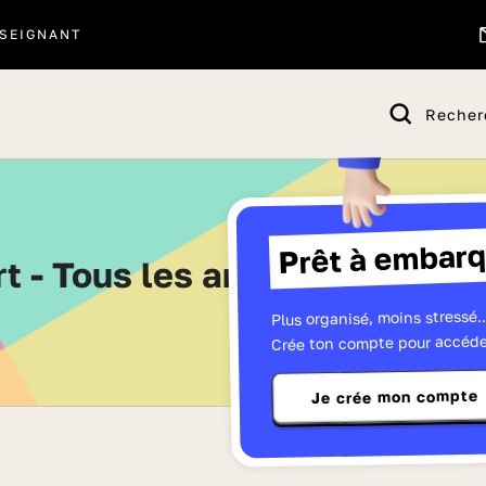
SEIGNANT
Recher
Prêt à embarq
rt - Tous les articles de Term
Plus organisé, moins stressé..
Crée ton compte pour accéde
Je crée mon compte