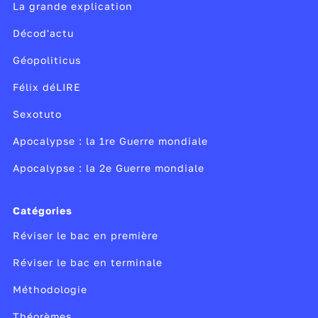
toutes tailles et de toutes formes. Mais
La grande explication
comment passe-t-on d’une simple grille plane
Décod'actu
à ces immenses bâtiments dans l’espace ?
Testez vos connaissances sur l'
orthogonalité
Géopoliticus
avec ce quiz !
Félix déLIRE
Sexotuto
Apocalypse : la 1re Guerre mondiale
Apocalypse : la 2e Guerre mondiale
Catégories
Réviser le bac en première
Réviser le bac en terminale
Méthodologie
Théorèmes