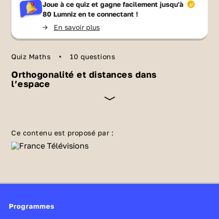
Joue à ce quiz et gagne facilement jusqu'à
80 Lumniz
en te connectant !
->
En savoir plus
Quiz Maths
10 questions
Orthogonalité et distances dans
l’espace
De nombreuses villes, particulièrement aux
Etats-Unis, ont choisi d’adopter un système
Ce contenu est proposé par :
complexe de quadrillages pour dessiner leurs
rues. Ainsi, Manhattan, l’arrondissement le
plus peuplé de New York, ressemble, vu de
dessus, à une gigantesque grille de mots
croisés ! Cependant, quand on se balade dans
Programmes
les rues, on peut apercevoir des buildings de