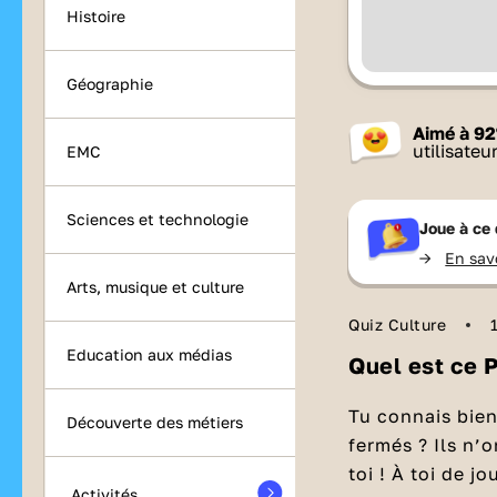
Histoire
Géographie
Aimé à
92
utilisateu
EMC
Sciences et technologie
Joue à ce 
->
En sav
Arts, musique et culture
Quiz Culture
Education aux médias
Quel est ce 
Tu connais bie
Découverte des métiers
fermés ? Ils n’o
toi ! À toi de jo
Activités