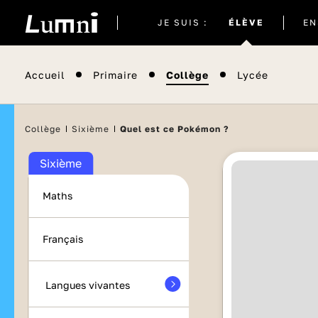
Site
JE SUIS :
ÉLÈVE
EN
actuel
Accueil
Primaire
Collège
Lycée
Collège
Sixième
Quel est ce Pokémon ?
Sixième
Maths
Français
Langues vivantes