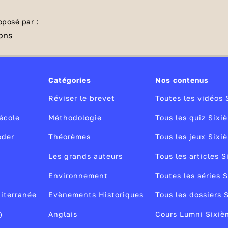
oposé par :
Catégories
Nos contenus
Réviser le brevet
Toutes les vidéos 
école
Méthodologie
Tous les quiz Sixi
oder
Théorèmes
Tous les jeux Sixi
Les grands auteurs
Tous les articles 
Environnement
Toutes les séries 
diterranée
Evènements Historiques
Tous les dossiers 
)
Anglais
Cours Lumni Sixiè