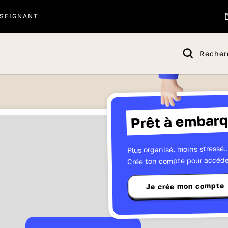
SEIGNANT
Recher
Prêt à embarq
Plus organisé, moins stressé..
Crée ton compte pour accéde
Je crée mon compte