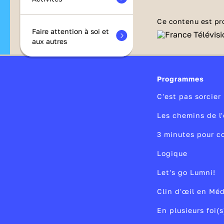
Ce contenu est pr
Faire attention à soi et
aux autres
Programmes
C'est pas sorcier
Les chemins de l'
3 minutes pour c
Logique
Let's go Lumni!
Clin d'œil en Mé
En plusieurs foi(s