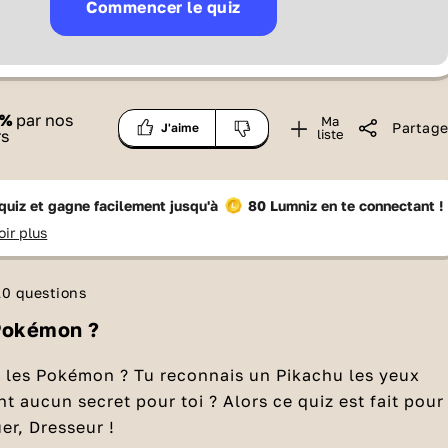
Commencer le quiz
%
par nos
Ma
Partage
J'aime
rs
liste
quiz et gagne facilement jusqu'à
80 Lumniz
en te connectant !
oir plus
10 questions
Pokémon ?
n les Pokémon ? Tu reconnais un Pikachu les yeux
nt aucun secret pour toi ? Alors ce quiz est fait pour
uer, Dresseur !