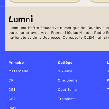
Lumni est l’offre éducative numérique de l’audiovisuel
partenariat avec Arte, France Médias Monde, Radio Fr
nationale et de la Jeunesse, Canopé, le CLEMI, ainsi q
Primaire
Collège
L
Maternelle
Sixième
CP
Cinquième
P
CE1
Quatrième
T
CE2
Troisième
CM1