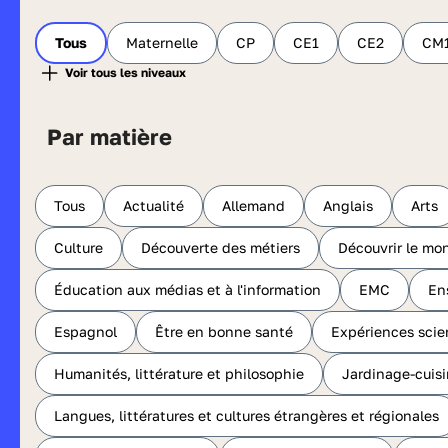
Tous
Maternelle
CP
CE1
CE2
CM
Par matière
Tous
Actualité
Allemand
Anglais
Arts
Culture
Découverte des métiers
Découvrir le mo
Éducation aux médias et à l'information
EMC
En
Espagnol
Être en bonne santé
Expériences scie
Humanités, littérature et philosophie
Jardinage-cuis
Langues, littératures et cultures étrangères et régionales