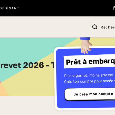
SEIGNANT
Recher
Prêt à embarq
Brevet 2026 - Tous les dossie
Plus organisé, moins stressé..
Crée ton compte pour accéde
Je crée mon compte