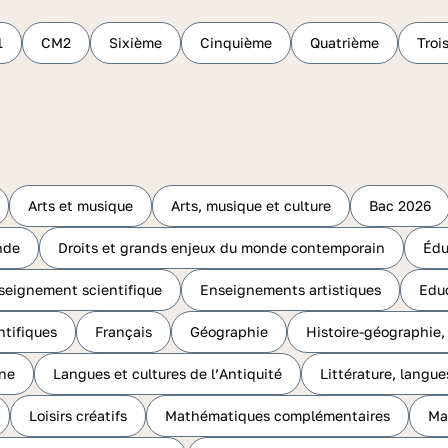
1
CM2
Sixième
Cinquième
Quatrième
Troi
Arts et musique
Arts, musique et culture
Bac 2026
nde
Droits et grands enjeux du monde contemporain
Édu
seignement scientifique
Enseignements artistiques
Educ
ntifiques
Français
Géographie
Histoire-géographie,
ine
Langues et cultures de l’Antiquité
Littérature, langue
Loisirs créatifs
Mathématiques complémentaires
Ma