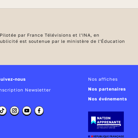
Pilotée par France Télévisions et l’INA, en
blicité est soutenue par le ministère de l’Éducation
Suivez-nous
Nos affiches
Nos partenaires
Inscription Newsletter
Nos événements