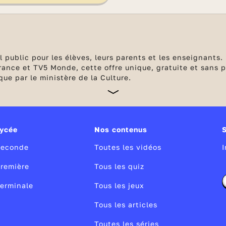
 public pour les élèves, leurs parents et les enseignants. 
ance et TV5 Monde, cette offre unique, gratuite et sans pu
ue par le ministère de la Culture.
ycée
Nos contenus
Seconde
Toutes les vidéos
remière
Tous les quiz
erminale
Tous les jeux
Tous les articles
Toutes les séries