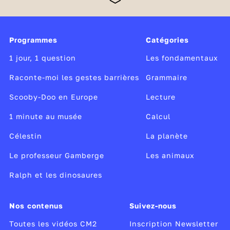
maths doivent être consolidées en poursuivant
l’étude de la langue par des enseignements soutenus
et réguliers ainsi que par la multiplication d’exercice
Programmes
Catégories
de calcul et de résolution de problèmes. Des
dispositifs d'accompagnement complètent les
1 jour, 1 question
Les fondamentaux
enseignements obligatoires à l'école élémentaire.
Raconte-moi les gestes barrières
Grammaire
Scooby-Doo en Europe
Lecture
1 minute au musée
Calcul
Célestin
La planète
Le professeur Gamberge
Les animaux
Ralph et les dinosaures
Nos contenus
Suivez-nous
Toutes les vidéos CM2
Inscription Newsletter