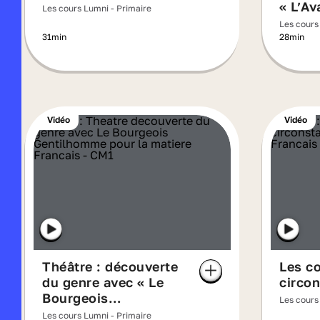
« L’Av
Les cours Lumni - Primaire
Les cours
31min
28min
Vidéo
Vidéo
Théâtre : découverte
Les c
du genre avec « Le
circon
Bourgeois
Les cours
Gentilhomme »
Les cours Lumni - Primaire