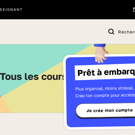
SEIGNANT
Recher
Prêt à embarq
Tous les cours Lumni de CM
Plus organisé, moins stressé..
Crée ton compte pour accéde
Je crée mon compte