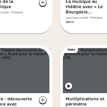
e de la
La musique au
lique
théâtre avec « Le
Bourgeois
 Lumni - Primaire
Gentilhomme »
Les cours Lumni - Primaire
28min
Vidéo
e : découverte
Multiplications et
nre avec
périmètre