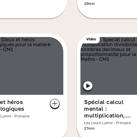
29min
Vidéo
et héros
Spécial calcul
logiques
mental :
multiplication,
 Lumni - Primaire
divisibilité, fractio
Les cours Lumni - Primaire
nombres décimaux
27min
proportionnalité