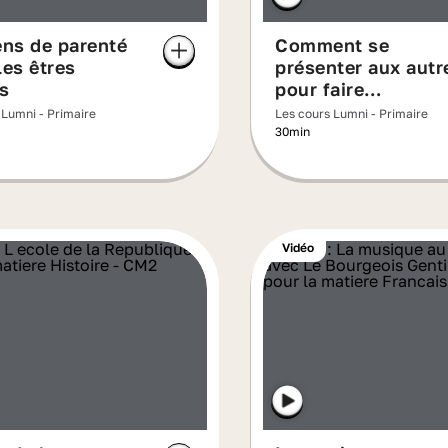
ens de parenté
Comment se
les êtres
présenter aux autr
s
pour faire
connaissance ? -
 Lumni - Primaire
Les cours Lumni - Primaire
cours d'anglais
30min
Vidéo