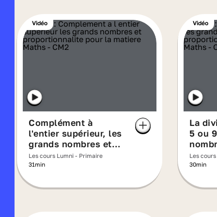
Vidéo
Vidéo
Complément à
La div
l'entier supérieur, les
5 ou 9
grands nombres et
nombr
proportionnalité
propor
Les cours Lumni - Primaire
Les cours
31min
30min