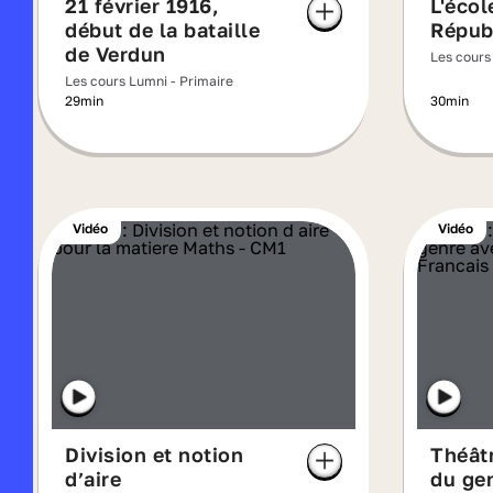
21 février 1916,
L'écol
début de la bataille
Répub
de Verdun
Les cours
Les cours Lumni - Primaire
29min
30min
Vidéo
Vidéo
Division et notion
Théâtr
d’aire
du ge