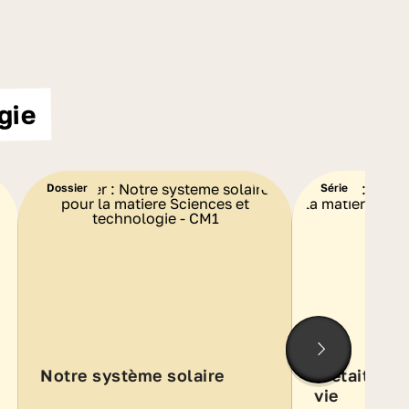
gie
Dossier
Série
Notre système solaire
Il était une 
vie