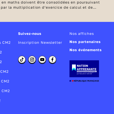
et en maths doivent être consolidées en poursuivant
par la multiplication d’exercice de calcul et de
enseignements obligatoires à l'école élémentaire.
Suivez-nous
Nos affiches
Nos partenaires
os CM2
Inscription Newsletter
Nos événements
2
2
s CM2
s CM2
s CM2
2