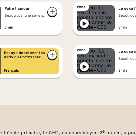
Vidéo
Faire l'amour
Le sexe 
Sexotrucs, une série sur
Sexotrucs
la vie sexuelle et
la vie sex
affective
affective
3min
3min
Vidéo
Le sexe 
Essaye de relever les
défis du Professeur
Sexotrucs
Muchi
la vie sex
affective
Français
3min
e
e l’école primaire, le CM2, ou cours moyen 2
année, a pour