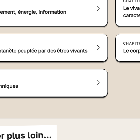
CHAPIT
Le viva
ement, énergie, information
caract
CHAPIT
planète peuplée par des êtres vivants
Le cor
chniques
er plus loin...