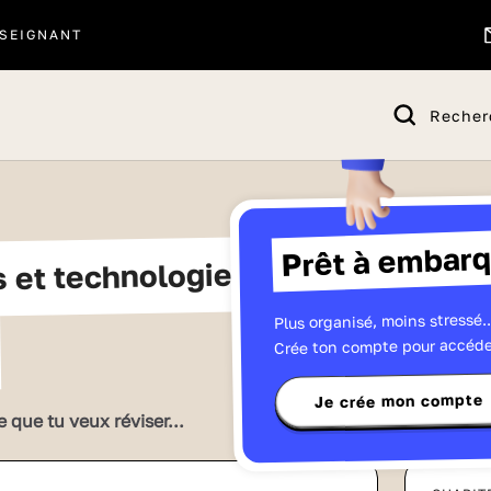
SEIGNANT
Recher
Prêt à embarq
s et technologie
Plus organisé, moins stressé..
Crée ton compte pour accéde
Je crée mon compte
e que tu veux réviser...