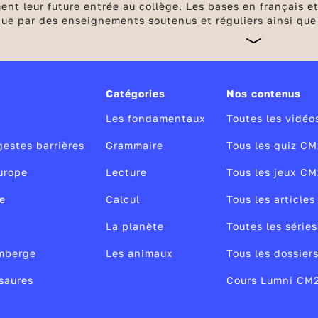
nt leur future entrée au collège. Les bases en français 
gue par des enseignements soutenus et réguliers ainsi que 
oblèmes. Des dispositifs d'accompagnement complètent les 
Catégories
Nos contenus
Les fondamentaux
Toutes les vidé
gestes barrières
Grammaire
Tous les quiz CM
urope
Lecture
Tous les jeux CM
e
Calcul
Tous les article
La planète
Toutes les série
amberge
Les animaux
Tous les dossier
osaures
Cours Lumni CM