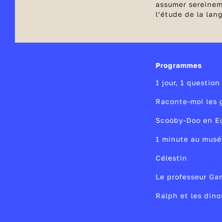
assumer sereineme
l’étude de la lan
résolution de pr
Programmes
1 jour, 1 question
Raconte-moi les 
Scooby-Doo en E
1 minute au musé
Célestin
Le professeur G
Ralph et les din