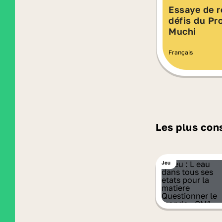
Essaye de r
défis du Pr
Muchi
Français
Les plus con
Jeu