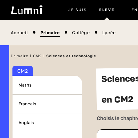
Site
JE SUIS :
ÉLÈVE
EN
actuel
Accueil
Primaire
Collège
Lycée
Primaire
CM2
Sciences et technologie
CM2
Science
Maths
en CM2
Français
Choisis le chapitr
Anglais