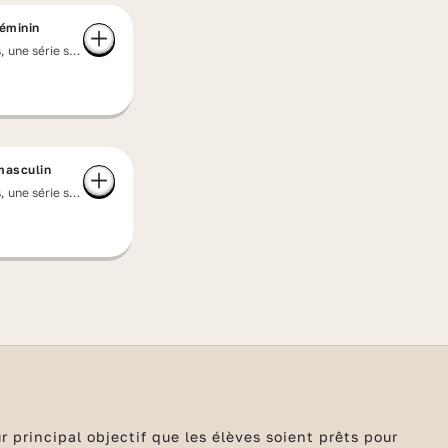
féminin
, une série sur
uelle et
masculin
, une série sur
uelle et
 principal objectif que les élèves soient prêts pour