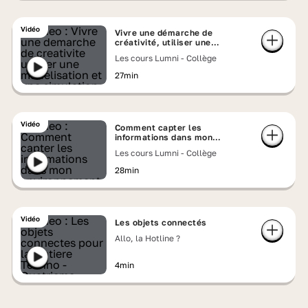
Vidéo
Vivre une démarche de
créativité, utiliser une
modélisation et une simulation
Les cours Lumni - Collège
27min
Vidéo
Comment capter les
informations dans mon
environnement : mesure
Les cours Lumni - Collège
directe et indirecte
28min
Vidéo
Les objets connectés
Allo, la Hotline ?
4min