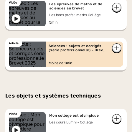
plusieurs exercices d’une durée totale de
Vidéo
Les épreuves de maths et de
sciences au brevet
30 minutes. Dans ce dossier, tu as des
Les bons profs : maths Collège
vidéos et des quiz pour t'entraîner.
5min
Article
Sciences : sujets et corrigés
(série professionnelle) - Brevet
2025
Moins de 1min
Les objets et systèmes techniques
Vidéo
Mon collège est olympique
Les cours Lumni - Collège