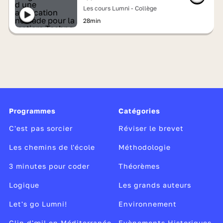
Les cours Lumni - Collège
28min
Programmes
Catégories
C'est pas sorcier
Réviser le brevet
Les chemins de l'école
Méthodologie
3 minutes pour coder
Théorèmes
Logique
Les grands auteurs
Let's go Lumni!
Environnement
Clin d'œil en Méditerranée
Evènements Historiques