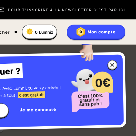
POUR T’INSCRIRE À LA NEWSLETTER C’EST PAR ICI
Vous
Mon compte
cher
0
Lumniz
0
En
avez
savoir
:
plus
sur
les
Lumniz
Fermer
uer ?
la
fenêtre
d'informatio
sur
les
. Avec Lumni, tu vas y arriver !
r
Lumniz
.
c'est gratuit
r à tout,
Je me connecte