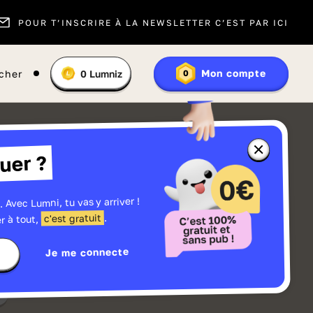
POUR T’INSCRIRE À LA NEWSLETTER C’EST PAR ICI
Vous
Mon compte
cher
0
Lumniz
0
En
avez
savoir
:
plus
sur
les
Lumniz
Fermer
uer ?
la
fenêtre
d'informatio
sur
les
. Avec Lumni, tu vas y arriver !
r
Lumniz
.
c'est gratuit
r à tout,
Je me connecte