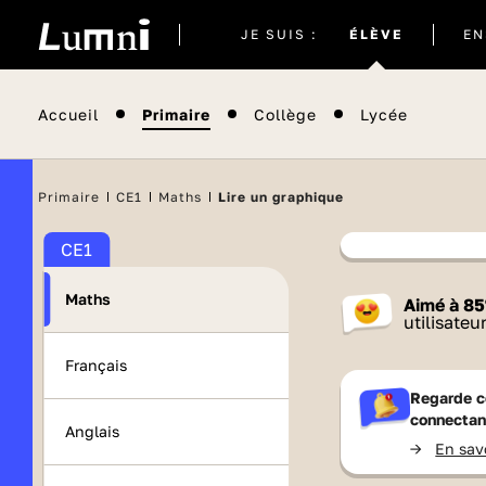
Site
JE SUIS :
ÉLÈVE
EN
actuel
Accueil
Primaire
Collège
Lycée
Primaire
CE1
Maths
Lire un graphique
CE1
Contenu
Maths
Aimé à
85
France 
utilisateu
Français
Regarde c
connectan
Anglais
->
En sav