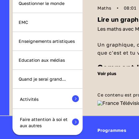
Questionner le monde
Maths
08:01
Lire un grap
EMC
Les maths avec M
Enseignements artistiques
Un graphique, c
que c'est et tu 
Education aux médias
Comment l
voir plus
Voici un tableau
Quand je serai grand...
dans chaque clas
filles, les garç
Ce contenu est pr
Activités
croiser les colo
combien il y a 
garçon, là où l
Faire attention à soi et
la même manière
aux autres
Programmes
CM2, regarde la 
Comment l