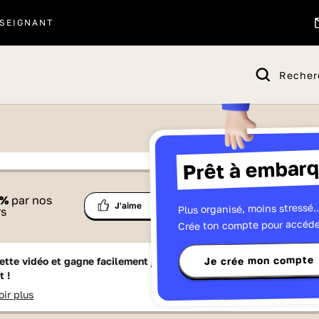
SEIGNANT
Recher
Prêt à embarq
 proposé par
%
par nos
Ma
Plus organisé, moins stressé..
Partage
J'aime
Télévisions
rs
liste
Crée ton compte pour accéde
Je crée mon compte
ette vidéo et gagne facilement jusqu'à
15 Lumniz
en te
t !
oir plus