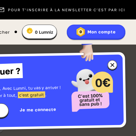
POUR T’INSCRIRE À LA NEWSLETTER C’EST PAR ICI
Vous
Mon compte
cher
0
Lumniz
0
En
avez
savoir
:
plus
sur
les
Lumniz
Fermer
uer ?
la
fenêtre
d'informatio
sur
les
. Avec Lumni, tu vas y arriver !
r
Lumniz
.
c'est gratuit
r à tout,
Je me connecte