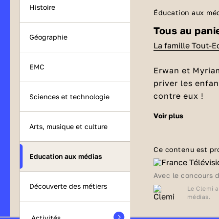
Histoire
Éducation aux mé
Tous au panie
Géographie
La famille Tout-E
EMC
Erwan et Myriam
priver les enfa
contre eux !
Sciences et technologie
voir plus
Une semaine
Arts, musique et culture
De nos jours, l
Smartphones, ta
Ce contenu est pr
Education aux médias
souvent difficil
pour les enfant
Une dernière ast
Avec le concours 
des répercussi
Découverte des métiers
Le Clemi a
apprentissage. 
médias.
leur imposer des
Activités