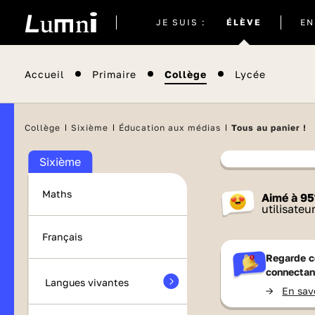
Site
JE SUIS :
ÉLÈVE
EN
actuel
Accueil
Primaire
Collège
Lycée
Il semblera
Collège
Sixième
Éducation aux médias
Tous au panier !
Sixième
Contenu
Maths
Aimé à
95
France 
utilisateu
Français
Regarde c
connectan
Langues vivantes
->
En sav